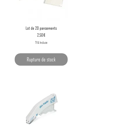
Aperçu rapide
Lot de 20 pansements
Prix
2,50 €
TVA Incluse
Rupture de stock