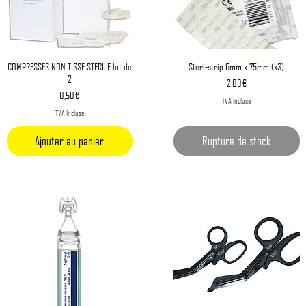
Aperçu rapide
Aperçu rapide
COMPRESSES NON TISSE STERILE lot de
Steri-strip 6mm x 75mm (x3)
2
Prix
2,00 €
Prix
0,50 €
TVA Incluse
TVA Incluse
Ajouter au panier
Rupture de stock