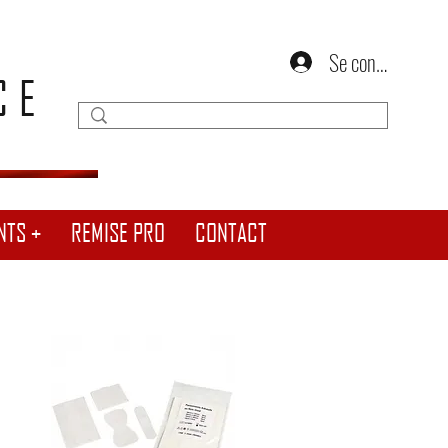
Se connecter
CE
NTS +
REMISE PRO
CONTACT