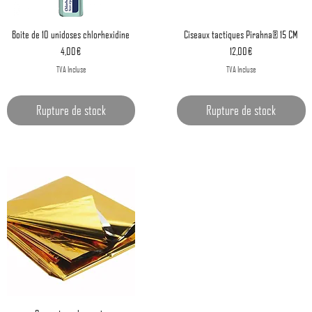
Aperçu rapide
Aperçu rapide
​​​​​​​Boite de 10 unidoses chlorhexidine
Ciseaux tactiques Pirahna® 15 CM
Prix
Prix
4,00 €
12,00 €
TVA Incluse
TVA Incluse
Rupture de stock
Rupture de stock