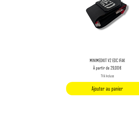
Aperçu rapide
MINIMEDKIT V2 EDC IFAK
Prix promotionnel
À partir de
29,00 €
TVA Incluse
Ajouter au panier