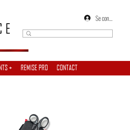
Se connecter
CE
NTS +
REMISE PRO
CONTACT