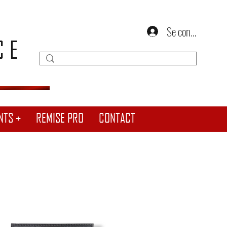
Se connecter
CE
NTS +
REMISE PRO
CONTACT