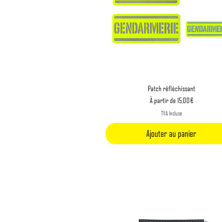
Aperçu rapide
Patch réfléchissant
Prix promotionnel
À partir de
15,00 €
TVA Incluse
Ajouter au panier