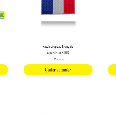
Aperçu rapide
Patch drapeau Français
Prix promotionnel
À partir de
7,00 €
TVA Incluse
Ajouter au panier