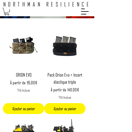
NORTHMAN RESILIENCE
ORION EVO
Pack Orion Evo + Insert
élastique triple
Prix original
Prix promotionnel
À partir de
95,00 €
Prix original
Prix promotionnel
À partir de
140,00 €
TVA Incluse
TVA Incluse
Ajouter au panier
Ajouter au panier