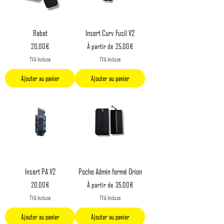
Rabat
Insert Curv Fusil V2
Prix
Prix original
Prix promotionnel
20,00 €
À partir de
25,00 €
TVA Incluse
TVA Incluse
Ajouter au panier
Ajouter au panier
Insert PA V2
Poche Admin fermé Orion
Prix
Prix original
Prix promotionnel
20,00 €
À partir de
35,00 €
TVA Incluse
TVA Incluse
Ajouter au panier
Ajouter au panier