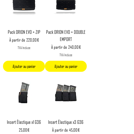
Pack ORION EVO + ZIP
Pack ORION EVO + DOUBLE
EMPORT
Prix original
Prix promotionnel
À partir de
220,00 €
Prix original
Prix promotionnel
À partir de
240,00 €
TVA Incluse
TVA Incluse
Ajouter au panier
Ajouter au panier
Insert Élastique x1 G36
Insert Élastique x3 G36
Prix
Prix original
Prix promotionnel
25,00 €
À partir de
45,00 €