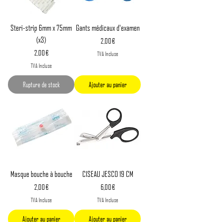
Steri-strip 6mm x 75mm
Gants médicaux d'examen
(x3)
Prix
2,00 €
Prix
2,00 €
TVA Incluse
TVA Incluse
Rupture de stock
Ajouter au panier
Masque bouche à bouche
CISEAU JESCO 19 CM
Prix
Prix
2,00 €
6,00 €
TVA Incluse
TVA Incluse
Ajouter au panier
Ajouter au panier