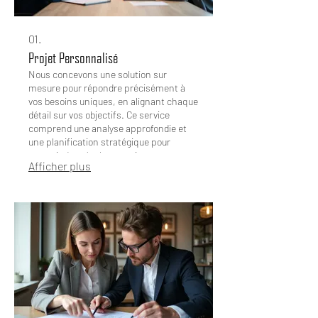
01.
Projet Personnalisé
Nous concevons une solution sur
mesure pour répondre précisément à
vos besoins uniques, en alignant chaque
détail sur vos objectifs. Ce service
comprend une analyse approfondie et
une planification stratégique pour
garantir des résultats optimaux.
Afficher plus
Préparez-vous à voir vos idées prendre
forme avec une approche dédiée.
Laissez-nous construire le cadre parfait
pour votre vision.