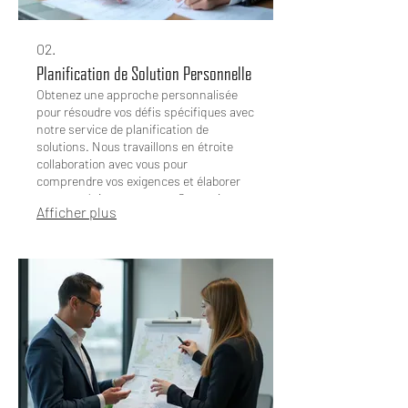
02.
Planification de Solution Personnelle
Obtenez une approche personnalisée
pour résoudre vos défis spécifiques avec
notre service de planification de
solutions. Nous travaillons en étroite
collaboration avec vous pour
comprendre vos exigences et élaborer
une stratégie sur mesure. Ce service
Afficher plus
assure que chaque étape est adaptée à
votre contexte unique. Vivez une
expérience conçue exclusivement pour
vous et vos objectifs.