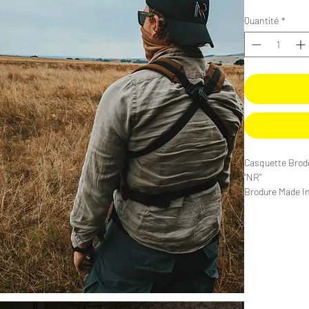
Quantité
*
Casquette Brod
"NR"
Brodure Made I
Taille réglable
©️