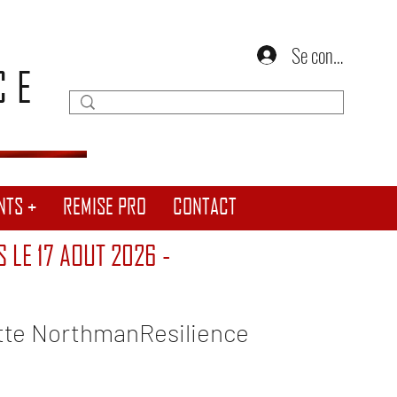
Se connecter
CE
NTS +
REMISE PRO
CONTACT
S LE 17 AOUT 2026 -
tte NorthmanResilience