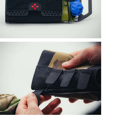
Version CARGO 
1x Poche ex
1x Insert C
Élastique de
2x Carrés ré
Pourquoi choisi
Configuratio
Deux système
Construction
Conçu pour u
Vendu vide, san
Présentation co