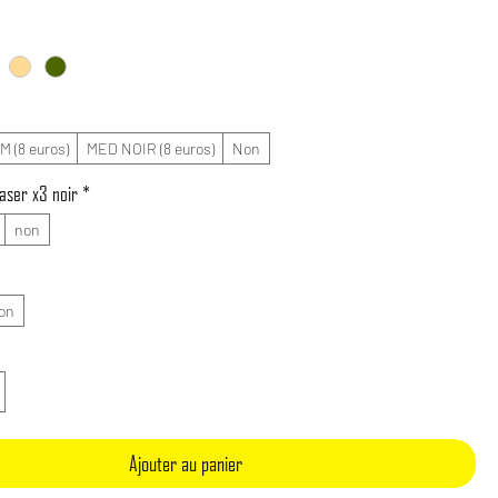
 (8 euros)
MED NOIR (8 euros)
Non
aser x3 noir
*
non
on
Ajouter au panier