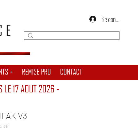
Se connecter
CE
NTS +
REMISE PRO
CONTACT
S LE 17 AOUT 2026 -
IFAK V3
Prix promotionnel
,00€