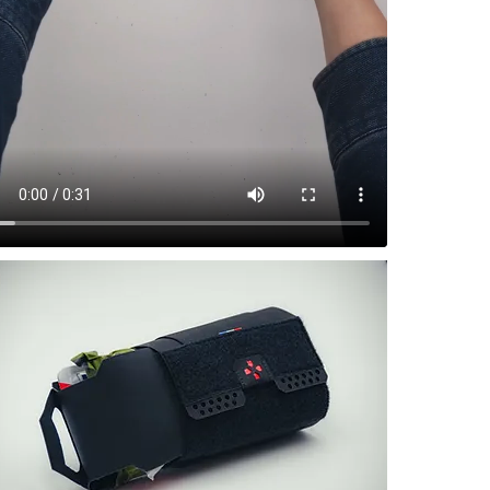
Deux systèmes 
Version standa
Plaque rigi
Organisation
Format fin, 
Idéal pour p
Option CARGO –
Insert texti
Conçu pour p
Poignées so
pantalon
Parfait pour
Si vous choi
Matériel conseil
Garrot CAT G
Bandage com
Gaze hémost
Pansements o
Couverture d
Ciseaux Jes