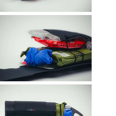
Gants d'exam
Sharpie
Casualty Ca
Cyalume
Dimensions & p
Plaque CUR
Poche exte
Matériaux & fab
Cordura® 500
Origine des
Fabrication
Contenu du prod
Version standar
1x Poche ex
1x Plaque C
Élastique de
2x Carrés ré