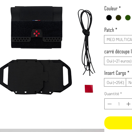
Couleur
*
Patch
*
MED MULTICAM
carré découpe l
Oui (+21 euros)
Insert Cargo
*
Oui (+25€)
N
Quantité
*