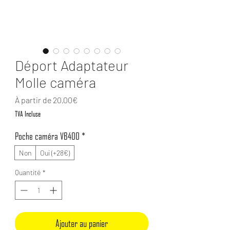
Déport Adaptateur
Molle caméra
Prix promotionnel
À partir de
20,00€
TVA Incluse
Poche caméra VB400
*
Non
Oui (+28€)
Quantité
*
Ajouter au panier