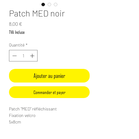
Patch MED noir
Prix
8,00 €
TVA Incluse
Quantité
*
Ajouter au panier
Commander et payer
Patch "MED" réfléchissant
Fixation velcro
5x8cm