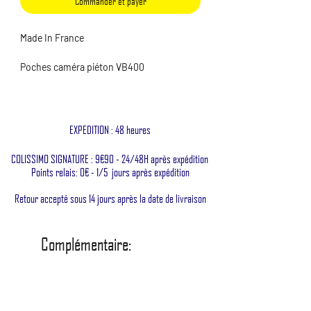
Commander et payer
Made In France
Poches caméra piéton VB400
MOTOROLA lot de 10
La poche revient à 23 euros contre 28
euros à l'unité
EXPEDITION : 48 heures
Cette poche au réglage élastique assure un
COLISSIMO SIGNATURE : 9€90 - 24/48H après expédition
maintien et une stabilisation optimale
pour
Points relais: 0€ - 1/5 jours après expédition
garder une qualité d'image irréprochable.
Retour accepté sous 14 jours après la date de livraison
De plus, le système molle permet de
réellement
plaquer la poche contre votre
gilet
, vous gagner ainsi en confort et en
Complémentaire:
ergonomie, la poche ne viendra gêner
aucune manipulation.
La fixation s'ouvre par le haut, grâce à un
bouton de serrage. Ainsi vous pouvez si