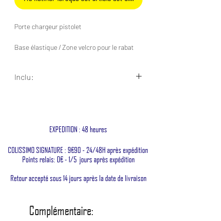
Porte chargeur pistolet
Base élastique / Zone velcro pour le rabat
(inclu) / lamelle curv amovible interne
Inclu:
Compatible: Sig Sp2022 / Glock 17 / Lampe /
Leatherman
1 x Porte chargeur PA
1 x Cordon élastique
Fixation 1 passant molle
1 x Tirette cordura
1 x Rabat
EXPEDITION : 48 heures
Rabat amovible
COLISSIMO SIGNATURE : 9€90 - 24/48H après expédition
Fixation possible a 45° sans adaptateur
Points relais: 0€ - 1/5 jours après expédition
Insertion du chargeur sur deux angles
Retour accepté sous 14 jours après la date de livraison
(photo 6)
Présentation disponible sur
youtube
Complémentaire: