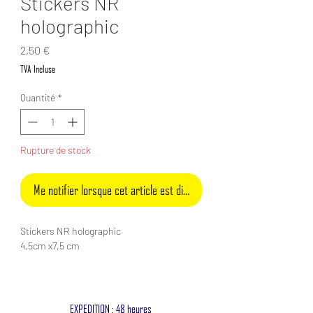
Stickers NR
holographic
Prix
2,50 €
TVA Incluse
Quantité
*
Rupture de stock
Me notifier lorsque cet article est disponible
Stickers NR holographic
4,5cm x7,5 cm
EXPEDITION : 48 heures