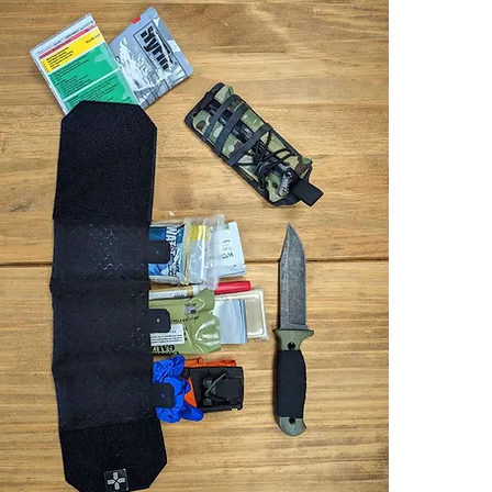
Une bandes en 
un confort toujo
Par ailleurs, il 
-Vendu Vide
Vidéo de présen
https://www.y
Made In France
Items compatibl
compressé/woun