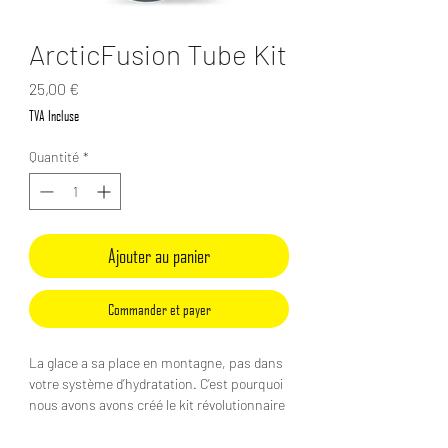
ArcticFusion Tube Kit
Prix
25,00 €
TVA Incluse
Quantité
*
Ajouter au panier
Commander et payer
La glace a sa place en montagne, pas dans
votre système d’hydratation. C’est pourquoi
nous avons avons créé le kit révolutionnaire
ArcticFusion Tube Kit.