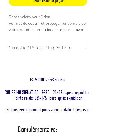
Commander et payer
Rabat velcro pour Orion
Permet de couvrir et protéger l'ensemble de
votre matériel, grenades, chargeurs, tazer.
Réglable en haut sur la partie arrière.
Intérieur en velcro femelle pour fixation de
Garantie / Retour / Expédition:
vos inserts.
Zone velcro femelle en face avant pour
Garantie à vie contre tous défaut de
patch d'identification.
fabrication
Fixation velcro male pour placard en velcro
Retour accepté sous 14 jours ouvrés
femelle
Expédition sous 48h jours ouvrés
EXPEDITION : 48 heures
Made in France
COLISSIMO SIGNATURE : 9€90 - 24/48H après expédition
Points relais: 0€ - 1/5 jours après expédition
Retour accepté sous 14 jours après la date de livraison
Complémentaire: