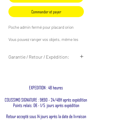
Commander et payer
Poche admin fermé pour placard orion
Vous pouvez ranger vos objets, même les
plus petits sans crainte qu'ils glissent sous
les inserts.
Garantie / Retour / Expédition:
Compatible clé USB, clés, câble,
Garantie à vie contre tous défaut de
Leatherman, lampe torche ....
fabrication
Retour accepté sous 14 jours ouvrés
Intérieur velcro male / femelle pour
Expédition sous 48h jours ouvrés
EXPEDITION : 48 heures
accrocher du zip
COLISSIMO SIGNATURE : 9€90 - 24/48H après expédition
Extérieur velcro male femelle pour
Points relais: 0€ - 1/5 jours après expédition
accrocher dans le placard orion sans plaque
séparatrice.
Retour accepté sous 14 jours après la date de livraison
Compatible avec le zip imperméable,