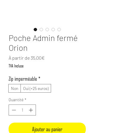
Poche Admin fermé
Orion
Prix promotionnel
À partir de
35,00€
TVA Incluse
Zip imperméable
*
Non
Oui (+25 euros)
Quantité
*
Ajouter au panier