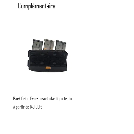
Ce dernier n'est pas fourni de série pour
Complémentaire:
permettre aux possesseur de zip
imperméable d'acheter uniquement le fond
de poche.
Vous pouvez sélectionner l'option zip
imperméable pour avoir directement le fond
de poche + zip au besoin.
Dimension :
24cm x13 cm
Matériaux:
Cordura 500/500 deniers
Velcro
Pack Orion Evo + Insert élastique triple
Insert Élastique x1 G36
Zip YKK aquagard 8c
Prix promotionnel
Prix
À partir de
140,00 €
25,00 €
Made In France
TVA Incluse
TVA Incluse
Ajouter au panier