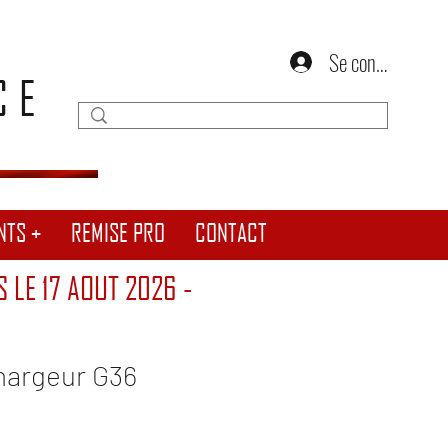
Se connecter
CE
NTS +
REMISE PRO
CONTACT
S LE 17 AOUT 2026 -
hargeur G36