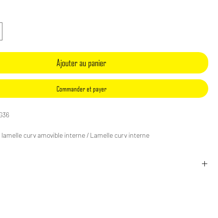
Ajouter au panier
Commander et payer
 G36
/ lamelle curv amovible interne / Lamelle curv interne
/ AK47 / T7 / T10 / 308
ants molles
eur PA
tique
sponible sur
youtube
ura