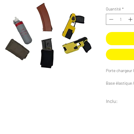
Quantité
*
Porte chargeur
Base élastique 
Compatible: G36 
Inclu:
Fixation 2 pass
1 x Porte charg
1 x Cordon élas
Présentation di
1 x Tirette cord
Made In France