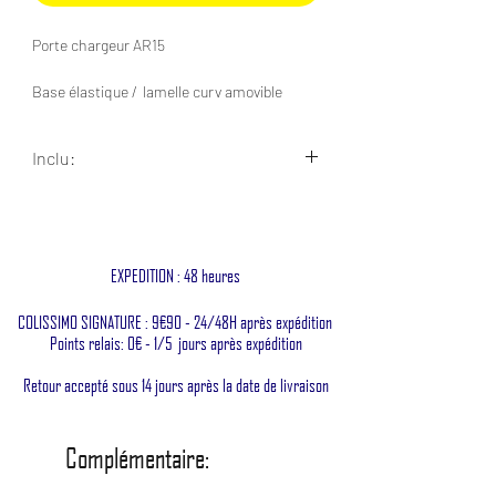
Porte chargeur AR15
Base élastique / lamelle curv amovible
interne / Lamelle curv externe
Inclu:
Compatible: AR15
Fixation 2 passants molles
1 x Porte chargeur AR15
1 x Cordon élastique
Présentation disponible sur
youtube
1 x Tirette cordura
EXPEDITION : 48 heures
Made In France
COLISSIMO SIGNATURE : 9€90 - 24/48H après expédition
Points relais: 0€ - 1/5 jours après expédition
Retour accepté sous 14 jours après la date de livraison
Complémentaire: