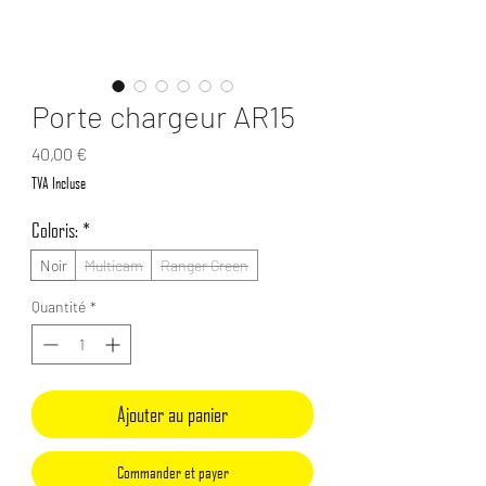
Porte chargeur AR15
Prix
40,00 €
TVA Incluse
Coloris:
*
Noir
Multicam
Ranger Green
Quantité
*
Ajouter au panier
Commander et payer