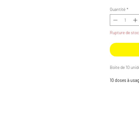
Quantité
*
Rupture de sto
Boite de 10 unidos
10 doses à usa
les plaies super
– Boite de 10 un
– 10 x 5ml.
– Ne pique pas.
– Non irritant.
– Non sensibilis
– Application po