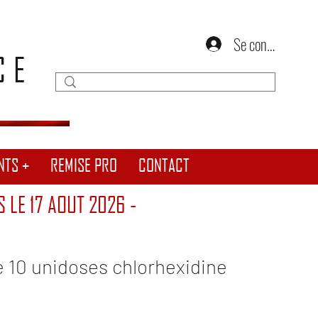
Se connecter
CE
NTS +
REMISE PRO
CONTACT
S LE 17 AOUT 2026 -
ite de 10 unidoses chlorhexidine