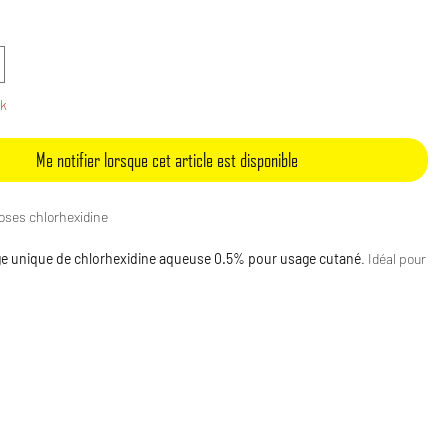
ck
Me notifier lorsque cet article est disponible
es chlorhexidine​​​​​​​
ge unique de chlorhexidine aqueuse 0.5% pour usage cutané
. Idéal pour
ficielles.
Elimine 99.9% des bactéries en 1 minute !
idoses.
ant.
ssible sur tous types de plaies chez l’adulte et l’enfant.