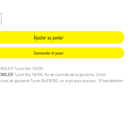
Ajouter au panier
Commander et payer
ENGLER Tyson Bio TB100
PENGLER
Tyson Bio TB100. Kit de contrôle de la glycémie. Ce kit
teur de glycémie Tyson BioTB100, un stylo auto-piqueur, 10 bandelettes
solution de contrôle, 10 lancettes, un mode d'emploi, un guide
pide et un carnet de note.
es du Glucomètre SPENGLER Tyson Bio TB100
glycémie Tyson BioTB100 avec pile CR 2032 3V
 secondes
de sang de 0.5ul
ent sur site alternatif