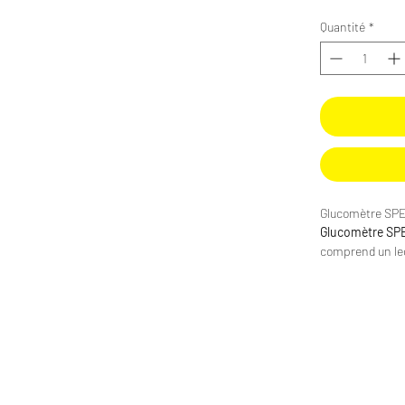
Quantité
*
Glucomètre SP
Glucomètre S
comprend un lec
sans code, une 
d'utilisation ra
Caractéristiqu
Lecteur de 
Mesure en 5
Echantillon 
AST prélèvem