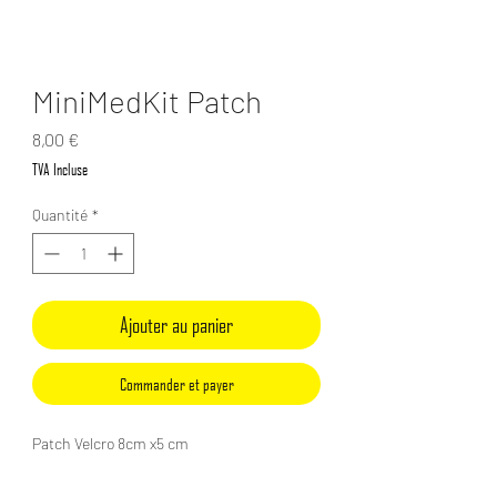
MiniMedKit Patch
Prix
8,00 €
TVA Incluse
Quantité
*
Ajouter au panier
Commander et payer
Patch Velcro 8cm x5 cm