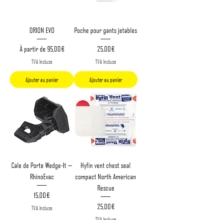
ORION EVO
Poche pour gants jetables
Prix promotionnel
Prix
À partir de
95,00 €
25,00 €
TVA Incluse
TVA Incluse
Ajouter au panier
Ajouter au panier
Cale de Porte Wedge-It —
Hyfin vent chest seal
RhinoEvac
compact North American
Rescue
Prix
15,00 €
Prix
25,00 €
TVA Incluse
TVA Incluse