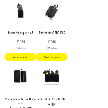
Insert élastique x1 AR
Pocket Kit v2 EDC IFAK
Prix
Prix
25,00 €
15,00 €
TVA Incluse
TVA Incluse
Ajouter au panier
Ajouter au panier
Poche Admin fermé Orion
Pack ORION EVO + DOUBLE
EMPORT
Prix promotionnel
À partir de
35,00 €