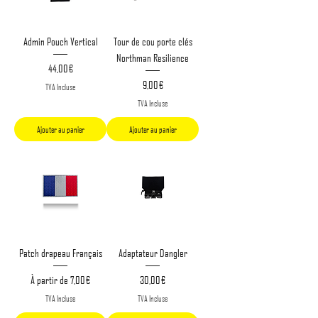
Admin Pouch Vertical
Tour de cou porte clés
Northman Resilience
Prix
44,00 €
Prix
9,00 €
TVA Incluse
TVA Incluse
Ajouter au panier
Ajouter au panier
Patch drapeau Français
Adaptateur Dangler
Prix promotionnel
Prix
À partir de
7,00 €
30,00 €
TVA Incluse
TVA Incluse