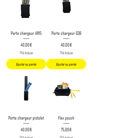
Porte chargeur AR15
Porte chargeur G36
Prix
Prix
40,00 €
40,00 €
TVA Incluse
TVA Incluse
Ajouter au panier
Ajouter au panier
Porte chargeur pistolet
Flex pouch
Prix
Prix
40,00 €
75,00 €
TVA Incluse
TVA Incluse