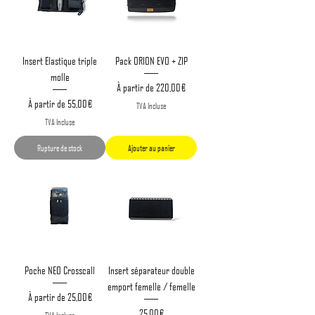
Insert Elastique triple
Pack ORION EVO + ZIP
molle
Prix promotionnel
À partir de
220,00 €
Prix promotionnel
À partir de
55,00 €
TVA Incluse
TVA Incluse
Rupture de stock
Ajouter au panier
Poche NEO Crosscall
Insert séparateur double
emport femelle / femelle
Prix promotionnel
À partir de
25,00 €
Prix
25,00 €