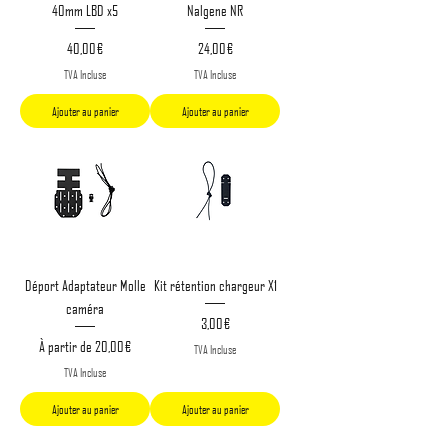
40mm LBD x5
Nalgene NR
Prix
Prix
40,00 €
24,00 €
TVA Incluse
TVA Incluse
Ajouter au panier
Ajouter au panier
Déport Adaptateur Molle
Kit rétention chargeur X1
caméra
Prix
3,00 €
Prix promotionnel
À partir de
20,00 €
TVA Incluse
TVA Incluse
Ajouter au panier
Ajouter au panier